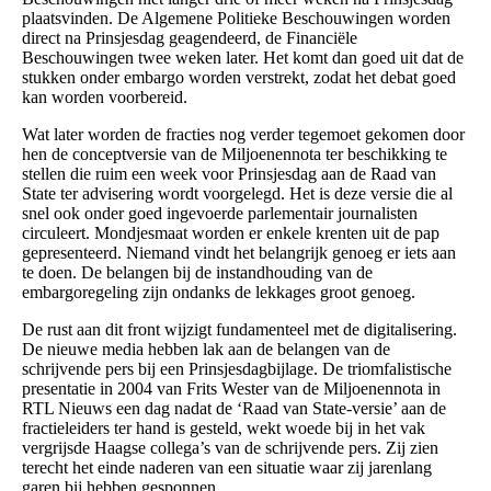
plaatsvinden. De Algemene Politieke Beschouwingen worden
direct na Prinsjesdag geagendeerd, de Financiële
Beschouwingen twee weken later. Het komt dan goed uit dat de
stukken onder embargo worden verstrekt, zodat het debat goed
kan worden voorbereid.
Wat later worden de fracties nog verder tegemoet gekomen door
hen de conceptversie van de Miljoenennota ter beschikking te
stellen die ruim een week voor Prinsjesdag aan de Raad van
State ter advisering wordt voorgelegd. Het is deze versie die al
snel ook onder goed ingevoerde parlementair journalisten
circuleert. Mondjesmaat worden er enkele krenten uit de pap
gepresenteerd. Niemand vindt het belangrijk genoeg er iets aan
te doen. De belangen bij de instandhouding van de
embargoregeling zijn ondanks de lekkages groot genoeg.
De rust aan dit front wijzigt fundamenteel met de digitalisering.
De nieuwe media hebben lak aan de belangen van de
schrijvende pers bij een Prinsjesdagbijlage. De triomfalistische
presentatie in 2004 van Frits Wester van de Miljoenennota in
RTL Nieuws een dag nadat de ‘Raad van State-versie’ aan de
fractieleiders ter hand is gesteld, wekt woede bij in het vak
vergrijsde Haagse collega’s van de schrijvende pers. Zij zien
terecht het einde naderen van een situatie waar zij jarenlang
garen bij hebben gesponnen.