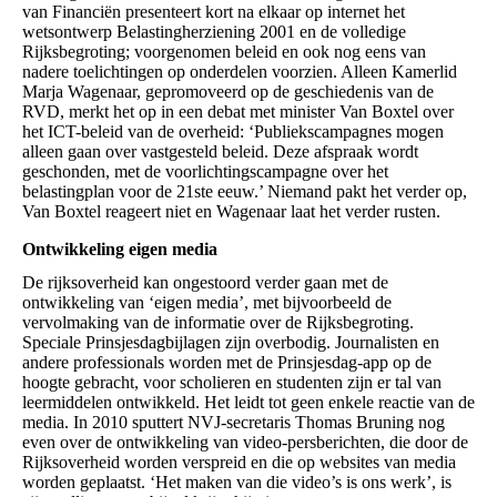
van Financiën presenteert kort na elkaar op internet het
wetsontwerp Belastingherziening 2001 en de volledige
Rijksbegroting; voorgenomen beleid en ook nog eens van
nadere toelichtingen op onderdelen voorzien. Alleen Kamerlid
Marja Wagenaar, gepromoveerd op de geschiedenis van de
RVD, merkt het op in een debat met minister Van Boxtel over
het ICT-beleid van de overheid: ‘Publiekscampagnes mogen
alleen gaan over vastgesteld beleid. Deze afspraak wordt
geschonden, met de voorlichtingscampagne over het
belastingplan voor de 21ste eeuw.’ Niemand pakt het verder op,
Van Boxtel reageert niet en Wagenaar laat het verder rusten.
Ontwikkeling eigen media
De rijksoverheid kan ongestoord verder gaan met de
ontwikkeling van ‘eigen media’, met bijvoorbeeld de
vervolmaking van de informatie over de Rijksbegroting.
Speciale Prinsjesdagbijlagen zijn overbodig. Journalisten en
andere professionals worden met de Prinsjesdag-app op de
hoogte gebracht, voor scholieren en studenten zijn er tal van
leermiddelen ontwikkeld. Het leidt tot geen enkele reactie van de
media. In 2010 sputtert NVJ-secretaris Thomas Bruning nog
even over de ontwikkeling van video-persberichten, die door de
Rijksoverheid worden verspreid en die op websites van media
worden geplaatst. ‘Het maken van die video’s is ons werk’, is