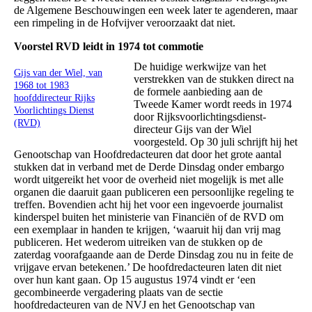
de Algemene Beschouwingen een week later te agenderen, maar
een rimpeling in de Hofvijver veroorzaakt dat niet.
Voorstel RVD leidt in 1974 tot commotie
De huidige werkwijze van het
Gijs van der Wiel, van
verstrekken van de stukken direct na
1968 tot 1983
de formele aanbieding aan de
hoofddirecteur Rijks
Tweede Kamer wordt reeds in 1974
Voorlichtings Dienst
door Rijksvoorlichtingsdienst-
(RVD)
directeur Gijs van der Wiel
voorgesteld. Op 30 juli schrijft hij het
Genootschap van Hoofdredacteuren dat door het grote aantal
stukken dat in verband met de Derde Dinsdag onder embargo
wordt uitgereikt het voor de overheid niet mogelijk is met alle
organen die daaruit gaan publiceren een persoonlijke regeling te
treffen. Bovendien acht hij het voor een ingevoerde journalist
kinderspel buiten het ministerie van Financiën of de RVD om
een exemplaar in handen te krijgen, ‘waaruit hij dan vrij mag
publiceren. Het wederom uitreiken van de stukken op de
zaterdag voorafgaande aan de Derde Dinsdag zou nu in feite de
vrijgave ervan betekenen.’ De hoofdredacteuren laten dit niet
over hun kant gaan. Op 15 augustus 1974 vindt er ‘een
gecombineerde vergadering plaats van de sectie
hoofdredacteuren van de NVJ en het Genootschap van