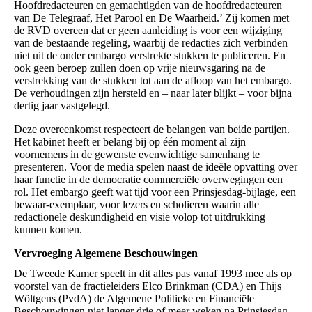
Hoofdredacteuren en gemachtigden van de hoofdredacteuren
van De Telegraaf, Het Parool en De Waarheid.’ Zij komen met
de RVD overeen dat er geen aanleiding is voor een wijziging
van de bestaande regeling, waarbij de redacties zich verbinden
niet uit de onder embargo verstrekte stukken te publiceren. En
ook geen beroep zullen doen op vrije nieuwsgaring na de
verstrekking van de stukken tot aan de afloop van het embargo.
De verhoudingen zijn hersteld en – naar later blijkt – voor bijna
dertig jaar vastgelegd.
Deze overeenkomst respecteert de belangen van beide partijen.
Het kabinet heeft er belang bij op één moment al zijn
voornemens in de gewenste evenwichtige samenhang te
presenteren. Voor de media spelen naast de ideële opvatting over
haar functie in de democratie commerciële overwegingen een
rol. Het embargo geeft wat tijd voor een Prinsjesdag-bijlage, een
bewaar-­exemplaar, voor lezers en scholieren waarin alle
redactionele deskundigheid en visie volop tot uitdrukking
kunnen komen.
Vervroeging Algemene Beschouwingen
De Tweede Kamer speelt in dit alles pas vanaf 1993 mee als op
voorstel van de fractieleiders Elco Brinkman (CDA) en Thijs
Wöltgens (PvdA) de Algemene Politieke en Financiële
Beschouwingen niet langer drie of meer weken na Prinsjesdag