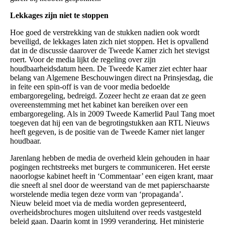
Lekkages zijn niet te stoppen
Hoe goed de verstrekking van de stukken nadien ook wordt
beveiligd, de lekkages laten zich niet stoppen. Het is opvallend
dat in de discussie daarover de Tweede Kamer zich het stevigst
roert. Voor de media lijkt de regeling over zijn
houdbaarheidsdatum heen. De Tweede Kamer ziet echter haar
belang van Algemene Beschouwingen direct na Prinsjesdag, die
in feite een spin-off is van de voor media bedoelde
embargoregeling, bedreigd. Zozeer hecht ze eraan dat ze geen
overeenstemming met het kabinet kan bereiken over een
embargoregeling. Als in 2009 Tweede Kamerlid Paul Tang moet
toegeven dat hij een van de begrotingstukken aan RTL Nieuws
heeft gegeven, is de positie van de Tweede Kamer niet langer
houdbaar.
Jarenlang hebben de media de overheid klein gehouden in haar
pogingen rechtstreeks met burgers te communiceren. Het eerste
naoorlogse kabinet heeft in ‘Commentaar’ een eigen krant, maar
die sneeft al snel door de weerstand van de met papierschaarste
worstelende media tegen deze vorm van ‘propaganda’.
Nieuw beleid moet via de media worden gepresenteerd,
overheidsbrochures mogen uitsluitend over reeds vastgesteld
beleid gaan. Daarin komt in 1999 verandering. Het ministerie