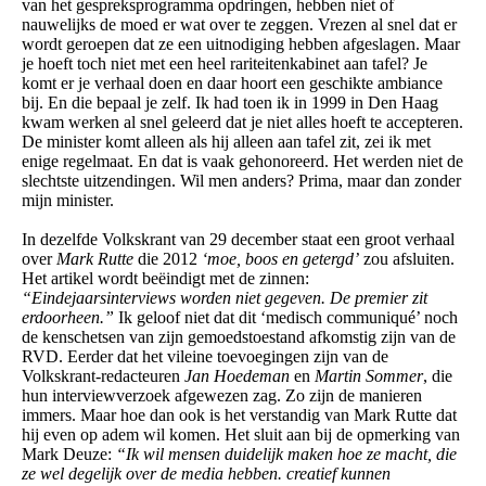
van het gespreksprogramma opdringen, hebben niet of
nauwelijks de moed er wat over te zeggen. Vrezen al snel dat er
wordt geroepen dat ze een uitnodiging hebben afgeslagen. Maar
je hoeft toch niet met een heel rariteitenkabinet aan tafel? Je
komt er je verhaal doen en daar hoort een geschikte ambiance
bij. En die bepaal je zelf. Ik had toen ik in 1999 in Den Haag
kwam werken al snel geleerd dat je niet alles hoeft te accepteren.
De minister komt alleen als hij alleen aan tafel zit, zei ik met
enige regelmaat. En dat is vaak gehonoreerd. Het werden niet de
slechtste uitzendingen. Wil men anders? Prima, maar dan zonder
mijn minister.
In dezelfde Volkskrant van 29 december staat een groot verhaal
over
Mark Rutte
die 2012
‘moe, boos en getergd’
zou afsluiten.
Het artikel wordt beëindigt met de zinnen:
“Eindejaarsinterviews worden niet gegeven. De premier zit
erdoorheen.”
Ik geloof niet dat dit ‘medisch communiqué’ noch
de kenschetsen van zijn gemoedstoestand afkomstig zijn van de
RVD. Eerder dat het vileine toevoegingen zijn van de
Volkskrant-redacteuren
Jan Hoedeman
en
Martin Sommer
, die
hun interviewverzoek afgewezen zag. Zo zijn de manieren
immers. Maar hoe dan ook is het verstandig van Mark Rutte dat
hij even op adem wil komen. Het sluit aan bij de opmerking van
Mark Deuze:
“Ik wil mensen duidelijk maken hoe ze macht, die
ze wel degelijk over de media hebben. creatief kunnen