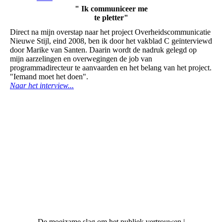
" Ik communiceer me
te pletter"
Direct na mijn overstap naar het project Overheidscommunicatie
Nieuwe Stijl, eind 2008, ben ik door het vakblad C geïnterviewd
door Marike van Santen. Daarin wordt de nadruk gelegd op
mijn aarzelingen en overwegingen de job van
programmadirecteur te aanvaarden en het belang van het project.
"Iemand moet het doen".
Naar het interview...
De moeizame slag om het publiek vertrouwen |