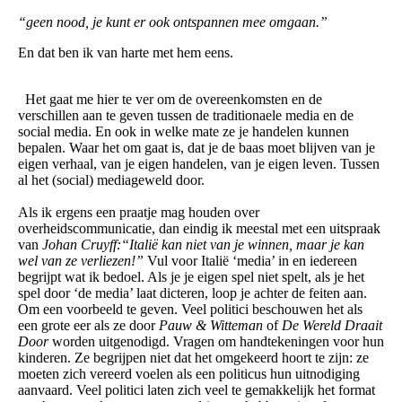
“geen nood, je kunt er ook ontspannen mee omgaan.”
En dat ben ik van harte met hem eens.
Het gaat me hier te ver om de overeenkomsten en de
verschillen aan te geven tussen de traditionaele media en de
social media. En ook in welke mate ze je handelen kunnen
bepalen. Waar het om gaat is, dat je de baas moet blijven van je
eigen verhaal, van je eigen handelen, van je eigen leven. Tussen
al het (social) mediageweld door.
Als ik ergens een praatje mag houden over
overheidscommunicatie, dan eindig ik meestal met een uitspraak
van
Johan Cruyff:
“Italië kan niet van je winnen, maar je kan
wel van ze verliezen!”
Vul voor Italië ‘media’ in en iedereen
begrijpt wat ik bedoel. Als je je eigen spel niet spelt, als je het
spel door ‘de media’ laat dicteren, loop je achter de feiten aan.
Om een voorbeeld te geven. Veel politici beschouwen het als
een grote eer als ze door
Pauw & Witteman
of
De Wereld Draait
Door
worden uitgenodigd. Vragen om handtekeningen voor hun
kinderen. Ze begrijpen niet dat het omgekeerd hoort te zijn: ze
moeten zich vereerd voelen als een politicus hun uitnodiging
aanvaard. Veel politici laten zich veel te gemakkelijk het format